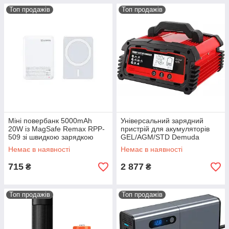
Топ продажів
Топ продажів
Міні повербанк 5000mAh
Універсальний зарядний
20W із MagSafe Remax RPP-
пристрій для акумуляторів
509 зі швидкою зарядкою
GEL/AGM/STD Demuda
PD+QC USB-C, Білий
DC200Plus 12V/24V 20А/10А
Немає в наявності
Немає в наявності
715
2 877
₴
₴
Топ продажів
Топ продажів