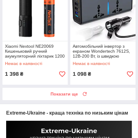
Xiaomi Nextool NE20069
Автомобільний інвертор з
Кишеньковий ручний
екраном Wondertech 7612S,
акумуляторний ліхтарик 1200
12В-200 Вт, із швидкою
лм, 4500 мАг, 100 год
зарядкою QC та PD, 4 порти
Немає в наявності
Немає в наявності
1 398
1 098
₴
₴
Показати ще
Extreme-Ukraine - краща техніка по низьким цінам