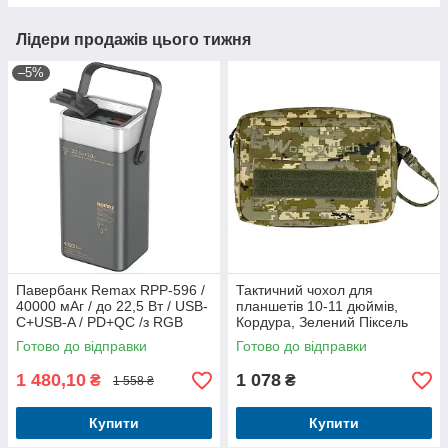
Лідери продажів цього тижня
–5%
Павербанк Remax RPP-596 /
Тактичний чохол для
40000 мАг / до 22,5 Вт / USB-
планшетів 10-11 дюймів,
C+USB-A / PD+QC /з RGB
Кордура, Зелений Піксель
ліхтариком / Сірий
Готово до відправки
Готово до відправки
1 480,10
1 078
₴
₴
1 558 ₴
Купити
Купити