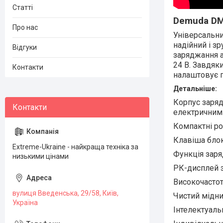
Статті
Demuda D
Про нас
Універсальни
надійний і з
Відгуки
заряджання а
24 В. Завдяк
Контакти
налаштовує п
Детальніше:
Корпус заряд
електричним
Компактні ро
Клавіша блок
Extreme-Ukraine - найкраща техніка за
Функція заря
низькими цінами
РК-дисплей з 
Високочастот
вулиця Введенська, 29/58, Київ,
Чистий мідний
Україна
Інтелектуаль