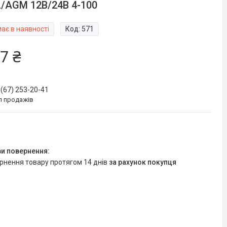
/AGM 12В/24В 4-100
ає в наявності
Код:
571
7 ₴
 (67) 253-20-41
л продажів
ернення товару протягом 14 днів
за рахунок покупця