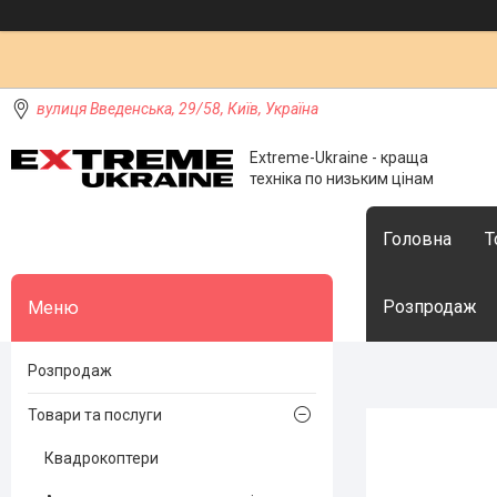
вулиця Введенська, 29/58, Київ, Україна
Extreme-Ukraine - краща
техніка по низьким цінам
Головна
Т
Розпродаж
Розпродаж
Товари та послуги
Квадрокоптери