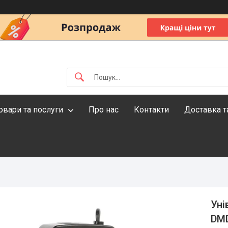
овари та послуги
Про нас
Контакти
Доставка т
Уні
DMD