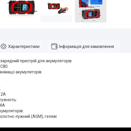
Характеристики
Інформація для замовлення
 зарядний пристрій для акумуляторів
DC80
німації акумуляторів
:
 2A
тужність:
/4А
кумуляторів:
ислотно-лужний (AGM), гелеві