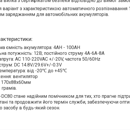
а вилка з сертифікатом безпеки відповідно до вимог замо
 варіант з характеристикою автоматичного розпізнавання 10
им заряджанням для автомобільних акумуляторів.
рактеристики:
а ємність акумулятора: 4AH - 100AH
на потужність: 12В; постійного струму 4А-6А-8А
апруга: AC 110-220VAC +/-20V, частота 50/60Hz
струм: DC 14.8V/29.6V+/-0.3V
емпература: від -20℃ до +45℃
ення: вентилятор
: 170х88х60мм
 грамів.
C80 стане надійним помічником для тих, хто прагне підтр
тані та продовжити його термін служби, забезпечуючи опт
о засобу в будь-який сезон.