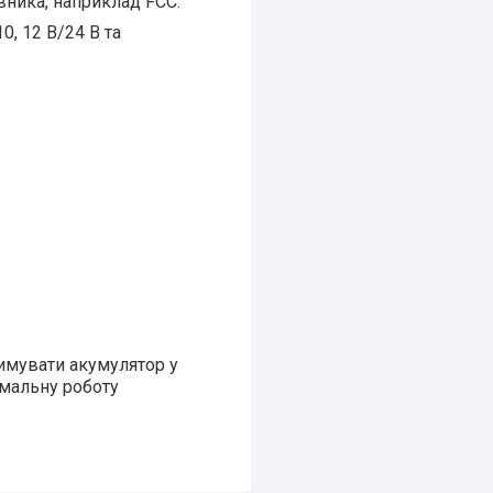
вника, наприклад FCC.
, 12 В/24 В та
имувати акумулятор у
имальну роботу