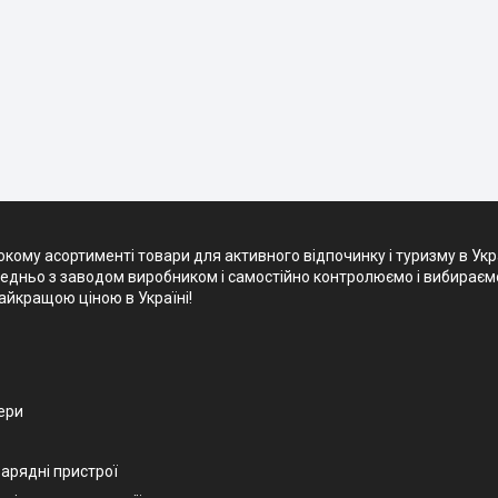
кому асортименті товари для активного відпочинку і туризму в Укр
редньо з заводом виробником і самостійно контролюємо і вибираємо 
айкращою ціною в Україні!
ери
зарядні пристрої