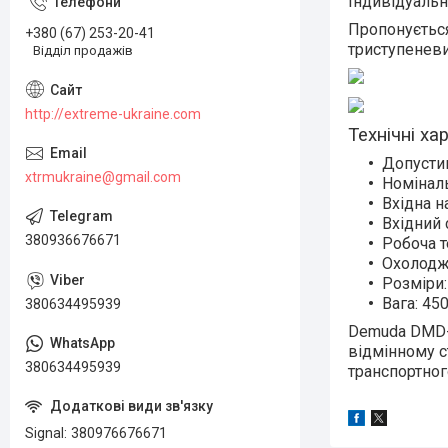
Індивідуальн
Пропонується
+380 (67) 253-20-41
триступенев
Відділ продажів
http://extreme-ukraine.com
Технічні ха
Допустим
xtrmukraine@gmail.com
Номіналь
Вхідна н
Вхідний 
380936676671
Робоча т
Охолодж
Розміри
Вага: 450
380634495939
Demuda DMD-D
відмінному с
380634495939
транспортног
Signal
380976676671