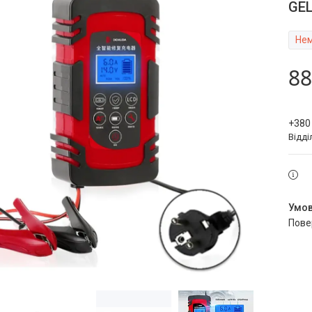
GEL
Нем
88
+380
Відді
пов