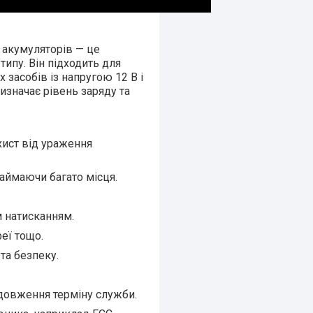
 акумуляторів — це
типу. Він підходить для
 засобів із напругою 12 В і
изначає рівень заряду та
хист від ураження
аймаючи багато місця.
 натисканням.
реї тощо.
та безпеку.
довження терміну служби.