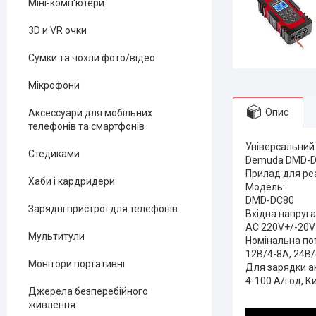
Міні-комп'ютери
3D и VR очки
Сумки та чохли фото/відео
Мікрофони
Опис
Аксессуари для мобільних
телефонів та смартфонів
Універсальний
Стедиками
Demuda DMD-
Прилад для реа
Хаби і кардридери
Модель:
DMD-DC80
Зарядні пристрої для телефонів
Вхідна напруга
AC 220V+/-20V
Мультитули
Номінальна по
12В/4-8А, 24В
Монітори портативні
Для зарядки а
4-100 А/год, К
Джерела безперебійного
живлення