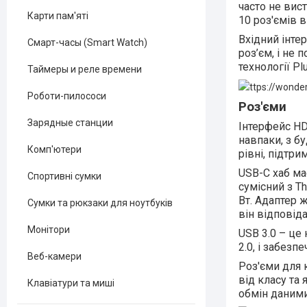
часто не вис
Карти пам'яті
10 роз'ємів в
Вхідний інте
Смарт-часы (Smart Watch)
роз’єм, і не
технології Plu
Таймеры и реле времени
ttps://wonde
Роботи-пилососи
Роз'єми
Зарядные станции
Інтерфейс HD
навпаки, з б
Комп'ютери
рівні, підтри
USB-C хаб ма
Спортивні сумки
сумісний з T
Вт. Адаптер 
Сумки та рюкзаки для ноутбуків
він відповід
Монітори
USB 3.0 – це
2.0, і забезп
Веб-камери
Роз'єми для 
від класу та
Клавіатури та миші
обмін даними