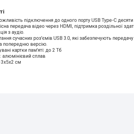
ті
можливість підключення до одного порту USB Type-C десяти 
існа передача відео через HDMI, підтримка роздільної здатн
ція з аудіо.
ання сучасних роз'ємів USB 3.0, які забезпечують передачу
 попередню версію.
вані картки пам'яті: до 2 Тб
: алюмінієвий сплав
13х5х2 см