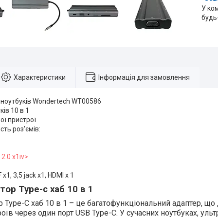
У ко
будь
Характеристики
Інформація для замовлення
я ноутбуків Wondertech WT00586
ів 10 в 1
вої пристрої
сть роз'ємів:
2.0 x1iv>
 х1, 3,5 jack x1, HDMI x 1
ор Type-c хаб 10 в 1
 Type-C хаб 10 в 1 – це багатофункціональний адаптер, що
роїв через один порт USB Type-C. У сучасних ноутбуках, уль