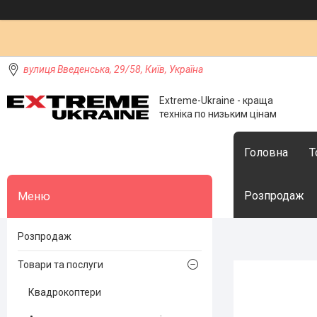
вулиця Введенська, 29/58, Київ, Україна
Extreme-Ukraine - краща
техніка по низьким цінам
Головна
Т
Розпродаж
Розпродаж
Товари та послуги
Квадрокоптери