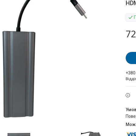
HDM
72
+380
Відді
пов