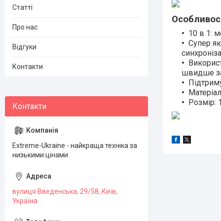
Статті
Особливос
Про нас
10 в 1: 
Супер як
Відгуки
синхроніза
Використ
Контакти
швидше за
Підтриму
Матеріал
Розмір: 
Extreme-Ukraine - найкраща техніка за
низькими цінами
вулиця Введенська, 29/58, Київ,
Україна