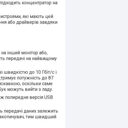
о підходить концентратор на
ристроями, які мають цей
ння або драйверів завдяки
на інший монітор або,
сть передачі на найвищому
зі швидкістю до 10 Гбіт/с і
ідтримує потужність до 87
лискавкою, оскільки саме
бук можуть вийти з ладу.
ніж попередня версія USB
сть передачі даних залежить
 накопичувач, тим швидший