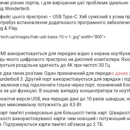
тачає різних портів, і для вирішення цієї проблеми ідеальн
ід Wondertech.
рфейс цього пристрою – USB Type-C. Хаб сумісний з усіма п
 потребує встановлення додаткового програмного забезпече
g & Play.
rtech.ua/images/hab-usb-basix-10-v-1-.jpg" width="800">
MI використовується для передачі відео з екрана ноутбука 
удь-якого цифрового пристрою на дисплей комп’ютера. Які
мується роздільна здатність до 4K при частоті 30 Гц.
є два таких роз'єми. Один призначений для переда
чі даних
hunderbolt 3. Другий порт використовується для зарядки і п
живлення слід підключати тільки через порт, позначений б
ає за цю функцію. В іншому випадку концентратора та ноут
 новітня версія USB, яка передає дані до 10 разів швидше, 
ечує максимальну потужність до 4,5 Вт.
карт пам'яті універсальні для більшості типів карт. Швидкі
 якості використовуваної карти: чим новіший і потужніший
. Підтримуються карти пам'яті об'ємом до 2 ТБ.