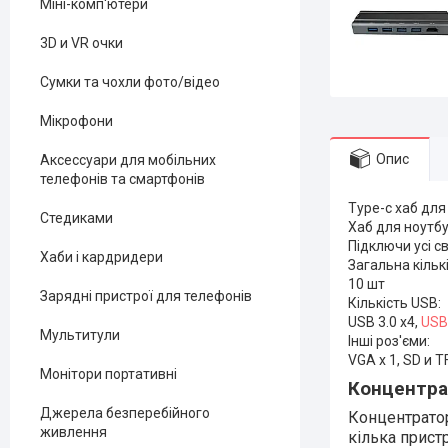
Міні-комп'ютери
3D и VR очки
Сумки та чохли фото/відео
Мікрофони
Опис
Аксессуари для мобільних
телефонів та смартфонів
Type-c хаб дл
Стедиками
Хаб для ноутбук
Підключи усі с
Хаби і кардридери
Загальна кількі
10 шт
Зарядні пристрої для телефонів
Кількість USB:
USB 3.0 x4,
USB 
Мультитули
Інші роз'єми:
VGA x 1, SD и TF
Монітори портативні
Концентрат
Джерела безперебійного
Концентратор
живлення
кілька прист