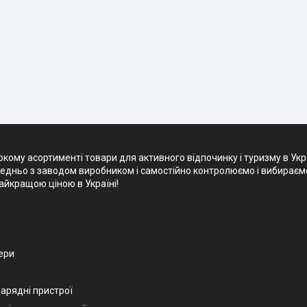
кому асортименті товари для активного відпочинку і туризму в Укр
редньо з заводом виробником і самостійно контролюємо і вибираємо 
айкращою ціною в Україні!
ери
зарядні пристрої