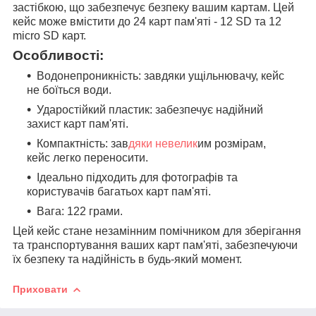
застібкою, що забезпечує безпеку вашим картам. Цей
кейс може вмістити до 24 карт пам'яті - 12 SD та 12
micro SD карт.
Особливості:
Водонепроникність: завдяки ущільнювачу, кейс
не боїться води.
Ударостійкий пластик: забезпечує надійний
захист карт пам'яті.
Компактність: зав
дяки невелик
им розмірам,
кейс легко переносити.
Ідеально підходить для фотографів та
користувачів багатьох карт пам'яті.
Вага: 122 грами.
Цей кейс стане незамінним помічником для зберігання
та транспортування ваших карт пам'яті, забезпечуючи
їх безпеку та надійність в будь-який момент.
Приховати