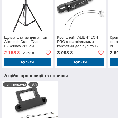
Щогла-штатив для антен
Кронштейн ALIENTECH
Крон
Alientech Duo II/Duo
PRO з коаксіальними
коак
III/Deimox 280 см
кабелями для пульта DJI
ALI
Smart Controller (Mavic 2,
пуль
2 158
3 098
2 6
₴
₴
2 968 ₴
Air 2, Phantom 4 Pro v2.0,
Mavi
Matrice 300)
Clas
Купити
Купити
Акційні пропозиції та новинки
Топ продажів
–9%