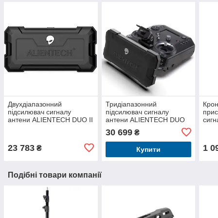
Двухдіапазонний
Тридіапазонний
Крон
підсилювач сигналу
підсилювач сигналу
прис
антени ALIENTECH DUO II
антени ALIENTECH DUO
сиг
DUO-2458SSB 2,4G/5,8G
3, 2.4G+5.2G+5.8G (DUO-
II т
30 699
₴
для пультів DJI, Autel
2458DSB) для дронів
DJI/Autel/Parrot/FPV
23 783
1 0
₴
Купити
Подібні товари компанії