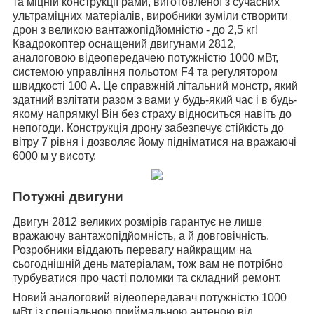
та міцній конструкції рами, виготовленої з сучасних
ультраміцних матеріалів, виробники зуміли створити
дрон з великою вантажопідйомністю - до 2,5 кг!
Квадрокоптер оснащений двигунами 2812,
аналоговою відеопередачею потужністю 1000 мВт,
системою управління польотом F4 та регулятором
швидкості 100 А. Це справжній літальний монстр, який
здатний взлітати разом з вами у будь-який час і в будь-
якому напрямку! Він без страху відноситься навіть до
непогоди. Конструкція дрону забезпечує стійкість до
вітру 7 рівня і дозволяє йому підніматися на вражаючі
6000 м у висоту.
Потужні двигуни
Двигун 2812 великих розмірів гарантує не лише
вражаючу вантажопідйомність, а й довговічність.
Розробники віддають перевагу найкращим на
сьогоднішній день матеріалам, тож вам не потрібно
турбуватися про часті поломки та складний ремонт.
Новий аналоговий відеопередавач потужністю 1000
мВт із спеціальною приймальною антеною від