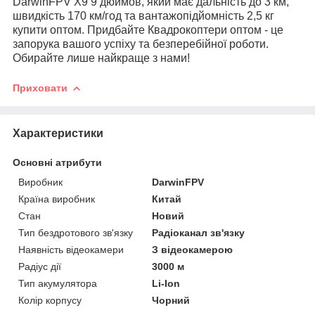
DarwinFPV X9 9 дюймов, який має дальність до 3 км,
швидкість 170 км/год та вантажопідйомність 2,5 кг
купити оптом. Придбайте Квадрокоптери оптом - це
запорука вашого успіху та безперебійної роботи.
Обирайте лише найкраще з нами!
Приховати
Характеристики
Основні атрибути
Виробник
DarwinFPV
Країна виробник
Китай
Стан
Новий
Тип бездротового зв'язку
Радіоканал зв'язку
Наявність відеокамери
З відеокамерою
Радіус дії
3000 м
Тип акумулятора
Li-Ion
Колір корпусу
Чорний