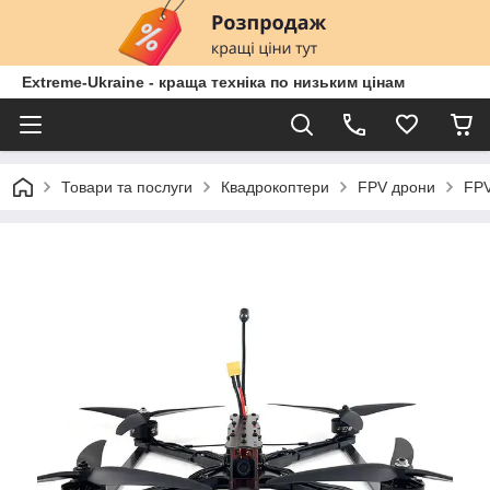
Extreme-Ukraine - краща техніка по низьким цінам
Товари та послуги
Квадрокоптери
FPV дрони
FPV