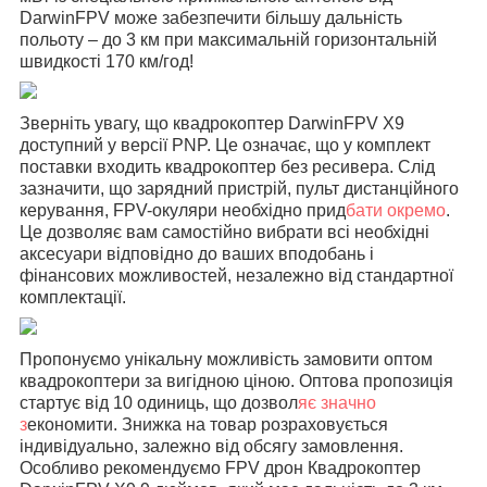
DarwinFPV може забезпечити більшу дальність
польоту – до 3 км при максимальній горизонтальній
швидкості 170 км/год!
Зверніть увагу, що квадрокоптер DarwinFPV X9
доступний у версії PNP. Це означає, що у комплект
поставки входить квадрокоптер без ресивера. Слід
зазначити, що зарядний пристрій, пульт дистанційного
керування, FPV-окуляри необхідно прид
бати окремо
.
Це дозволяє вам самостійно вибрати всі необхідні
аксесуари відповідно до ваших вподобань і
фінансових можливостей, незалежно від стандартної
комплектації.
Пропонуємо унікальну можливість замовити оптом
квадрокоптери за вигідною ціною. Оптова пропозиція
стартує від 10 одиниць, що дозвол
яє значно
з
економити. Знижка на товар розраховується
індивідуально, залежно від обсягу замовлення.
Особливо рекомендуємо FPV дрон Квадрокоптер