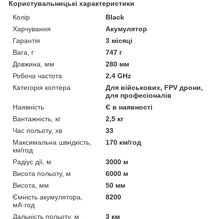
Користувальницькі характеристики
Колір
Black
Харчування
Акумулятор
Гарантія
3 місяці
Вага, г
747 г
Довжина, мм
280 мм
Робоча частота
2,4 GHz
Категорія коптера
Для військових, FPV дрони,
для професіоналів
Наявність
Є в наявності
Вантажність, кг
2,5 кг
Час польоту, хв
33
Максимальна швидкість,
170 км/год
км/год
Радіус дії, м
3000 м
Висота польоту, м
6000 м
Висота, мм
50 мм
Ємність акумулятора,
8200
мА·год
Дальність польоту, м
3 км