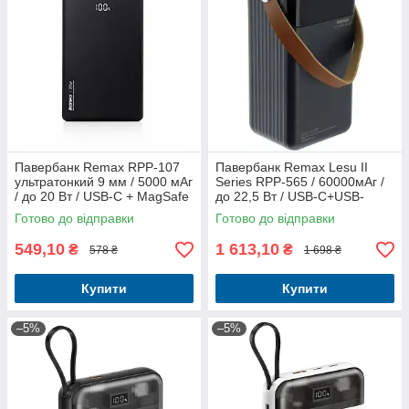
Павербанк Remax RPP-107
Павербанк Remax Lesu II
ультратонкий 9 мм / 5000 мАг
Series RPP-565 / 60000мАг /
/ до 20 Вт / USB-C + MagSafe
до 22,5 Вт / USB-C+USB-
/ PD+QC / Чорний
A+Lightning / PD+QC / із
Готово до відправки
Готово до відправки
вбудованими кабелями /
Сірий
549,10
1 613,10
₴
₴
578 ₴
1 698 ₴
Купити
Купити
–5%
–5%