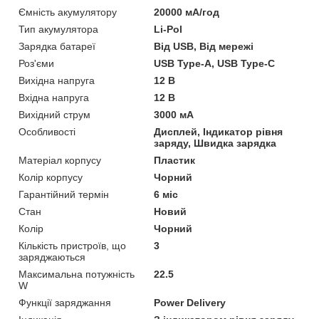
Ємність акумулятору
20000 мА/год
Тип акумулятора
Li-Pol
Зарядка батареї
Від USB, Від мережі
Роз'єми
USB Type-A, USB Type-C
Вихідна напруга
12 В
Вхідна напруга
12 В
Вихідний струм
3000 мА
Особливості
Дисплей, Індикатор рівня
заряду, Швидка зарядка
Матеріал корпусу
Пластик
Колір корпусу
Чорний
Гарантійний термін
6 міс
Стан
Новий
Колір
Чорний
Кількість пристроїв, що
3
заряджаються
Максимальна потужність
22.5
W
Функції заряджання
Power Delivery