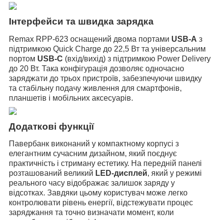
Інтерфейси та швидка зарядка
Remax RPP-623 оснащений двома портами
USB-A
з
підтримкою Quick Charge до 22,5 Вт та універсальним
портом
USB-C
(вхід/вихід) з підтримкою Power Delivery
до 20 Вт. Така конфігурація дозволяє одночасно
заряджати до трьох пристроїв, забезпечуючи швидку
та стабільну подачу живлення для смартфонів,
планшетів і мобільних аксесуарів.
Додаткові функції
Павербанк виконаний у компактному корпусі з
елегантним сучасним дизайном, який поєднує
практичність і стриману естетику. На передній панелі
розташований великий
LED-дисплей
,
який у режимі
реального часу відображає залишок заряду у
відсотках. Завдяки цьому користувач може легко
контролювати рівень енергії, відстежувати процес
заряджання та точно визначати момент, коли