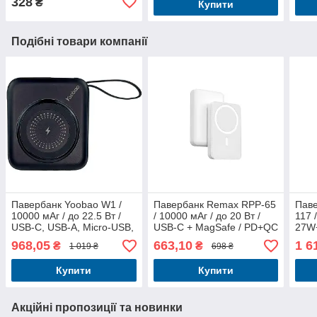
328
₴
Купити
Подібні товари компанії
Павербанк Yoobao W1 /
Павербанк Remax RPP-65
Пав
10000 мАг / до 22.5 Вт /
/ 10000 мАг / до 20 Вт /
117 
USB-C, USB-A, Micro-USB,
USB-C + MagSafe / PD+QC
27W
MagSafe, Lightning / PD +
/ Білий
USB-
968,05
663,10
1 6
₴
₴
1 019 ₴
698 ₴
QC / З кабелем / Темно-
Чор
синій
Купити
Купити
Акційні пропозиції та новинки