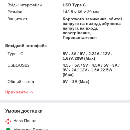
Вхідні інтерфейси
USB Type C
Розміри
143.5 х 69 х 29 мм
Защита от
Короткого замикання, збитої
напруги на виході, збуткова
напруга на вході,
перегрівання,
Перевантаження
Вихідний інтерфейс
Type - C
5V - 3A / 9V - 2.22A / 12V -
1.67A 20W (Max)
USB1/USB2
4.5v - 5A / 5V - 4.5A / 5V - 3A /
9V - 2A / 12V - 1.5A 22.5W
(Max)
Общий выход
5V – 3A (Max)
Приховати
Умови доставки
Нова Пошта
Магазини Rozetka