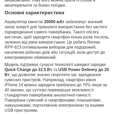
авіакомпаній, тому його можна брати із собою в
авіаперельоти та бізнес-поїздки.
Основні характеристики
Акумулятор ємністю
20000 мАг
забезпечує значний
запас енергії для тривалого використання без частого
підзаряджання самого павербанка. Такого обсягу
вистачає, щоб зарядити смартфон кілька разів поспіль,
залежно від умов використання. Це робить Remax
RPP-623 оптимальним вибором для подорожей,
насичених робочих днів або ситуацій, коли доступ до
електромережі обмежений.
Модель підтримує сучасні технології швидкої зарядки
Quick Charge до 22,5 Вт
та
USB Power Delivery до 20
Вт
, що дозволяє значно скоротити час заряджання
сумісних пристроїв. Наприклад, смартфон рівня
iPhone 14 можна зарядити приблизно до 70% лише за
40 хвилин, що суттєво перевершує можливості
стандартних павербанків аналогічної ємності.
Павербанк сумісний зі смартфонами, планшетами,
навушниками, портативною електронікою та іншими
USB-пристроями.