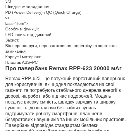
3/3
Швидкісне заряджання:
PD (Power Delivery) і QC (Quick Charge)
v>
lass="item">
Особливі функції:
LED-індикатор, дисплей
Захист:
Від перенапруги, перевантаження, перегріву та короткого
замикання
Корпус і матеріали:
Пластик ABS+PC
Про павербанк Remax RPP-623 20000 мАг
Remax RPP-623
- це потужний портативний павербанк
для користувачів, які щодня покладаються на свої
гаджети та потребують стабільного джерела енергії в
дорозі, на роботі або під час подорожей. Модель
поєднує високу ємність, швидку зарядку та широку
сумісність, дозволяючи без зайвих зусиль
підтримувати роботу смартфонів, планшетів,
бездротових навушників та інших мобільних пристроїв.
Павербанк відповідає стандартам безпеки