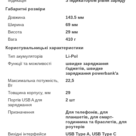
Індикація
З індикатором рівня заряду
Габаритні розміри
Довжина
143.5 мм
Ширина
69 мм
Висота
29 мм
Вага
410 г
Користувальницькі характеристики
Тип акумуляторів
Li-Pol
Функції та можливості
швидке заряджання
ґаджетів, швидке
заряджання powerbank'а
Максимальна потужність,
22,5
Вт
Товщина корпусу, мм
29
Портів USB A для
2 шт
заряджання
Призначення
Для телефонів, для
планшетів, для смарт-
годинника та браслетів, для
роутерів
Вихідні інтерфейси
USB Type A, USB Type C