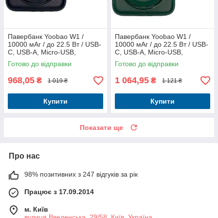
Павербанк Yoobao W1 /
Павербанк Yoobao W1 /
10000 мАг / до 22.5 Вт / USB-
10000 мАг / до 22.5 Вт / USB-
C, USB-A, Micro-USB,
C, USB-A, Micro-USB,
MagSafe, Lightning / PD + QC
MagSafe, Lightning / PD+QC /
Готово до відправки
Готово до відправки
/ З кабелем / Темно-синій
З кабелем / Зелений
968,05
1 064,95
₴
₴
1 019 ₴
1 121 ₴
Купити
Купити
Показати ще
Про нас
98% позитивних з 247 відгуків за рік
Працює з 17.09.2014
м. Київ
вулиця Введенська, 29/58, Київ, Україна