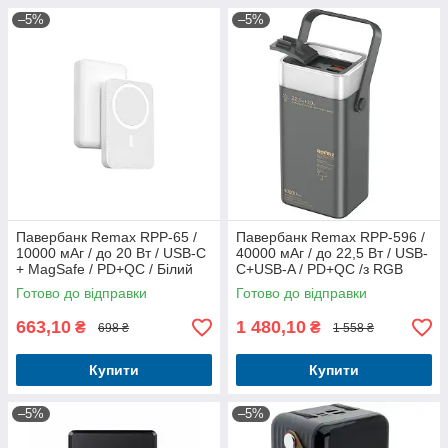
–5%
–5%
Павербанк Remax RPP-65 /
Павербанк Remax RPP-596 /
10000 мАг / до 20 Вт / USB-C
40000 мАг / до 22,5 Вт / USB-
+ MagSafe / PD+QC / Білий
C+USB-A / PD+QC /з RGB
ліхтариком / Сірий
Готово до відправки
Готово до відправки
663,10
1 480,10
₴
₴
698 ₴
1 558 ₴
Купити
Купити
–5%
–5%