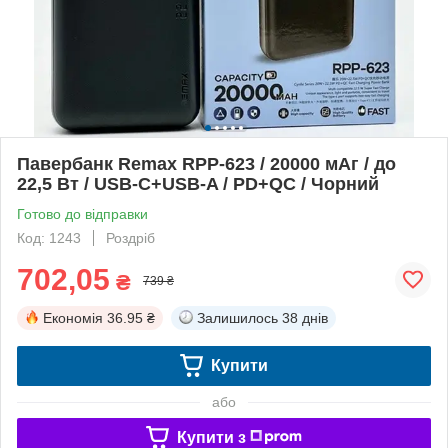
Павербанк Remax RPP-623 / 20000 мАг / до
22,5 Вт / USB-C+USB-A / PD+QC / Чорний
Готово до відправки
Код: 1243
Роздріб
702,05
₴
739 ₴
Економія
36.95 ₴
Залишилось
38 днів
Купити
або
Купити з