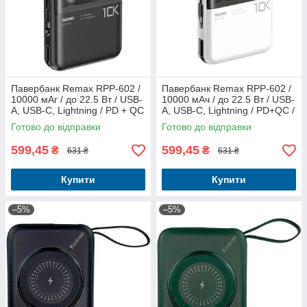
Павербанк Remax RPP-602 /
Павербанк Remax RPP-602 /
10000 мАг / до 22.5 Вт / USB-
10000 мАч / до 22.5 Вт / USB-
A, USB-C, Lightning / PD + QC
A, USB-C, Lightning / PD+QC /
/ З кабелем / Чорний
С кабелем / Білий
Готово до відправки
Готово до відправки
599,45
599,45
₴
₴
631 ₴
631 ₴
Купити
Купити
–5%
–5%