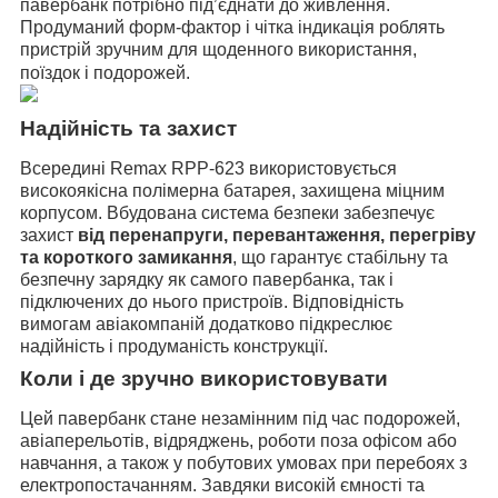
павербанк потрібно під’єднати до живлення.
Продуманий форм-фактор і чітка індикація роблять
пристрій зручним для щоденного використання,
поїздок і подорожей.
Надійність та захист
Всередині Remax RPP-623 використовується
високоякісна полімерна батарея, захищена міцним
корпусом. Вбудована система безпеки забезпечує
захист
від перенапруги, перевантаження, перегріву
та короткого замикання
, що гарантує стабільну та
безпечну зарядку як самого павербанка, так і
підключених до нього пристроїв. Відповідність
вимогам авіакомпаній додатково підкреслює
надійність і продуманість конструкції.
Коли і де зручно використовувати
Цей павербанк стане незамінним під час подорожей,
авіаперельотів, відряджень, роботи поза офісом або
навчання, а також у побутових умовах при перебоях з
електропостачанням. Завдяки високій ємності та