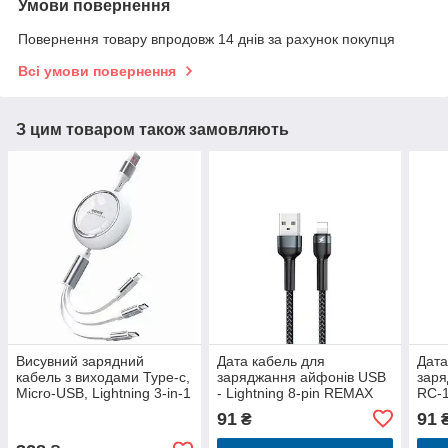
Умови повернення
Повернення товару впродовж 14 днів за рахунок покупця
Всі умови повернення
З цим товаром також замовляють
Висувний зарядний
Дата кабель для
Дата
кабель з виходами Type-c,
заряджання айфонів USB
зар
Micro-USB, Lightning 3-in-1
- Lightning 8-pin REMAX
RC-1
Remax RC-C029 66W, 1,2
Jany RC-124i Чорний (1м)
C 2.
91
91
₴
м, Бі