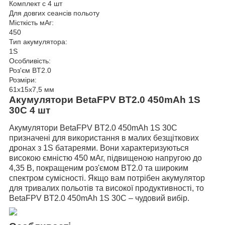
Комплект с 4 шт
Для довгих сеансів польоту
Місткість мАг:
450
Тип акумулятора:
1S
Особливість:
Роз'єм BT2.0
Розміри:
61x15x7,5 мм
Акумулятори BetaFPV BT2.0 450mAh 1S
30C 4 шт
Акумулятори BetaFPV BT2.0 450mAh 1S 30C
призначені для використання в малих безщіткових
дронах з 1S батареями. Вони характеризуються
високою ємністю 450 мАг, підвищеною напругою до
4,35 В, покращеним роз'ємом BT2.0 та широким
спектром сумісності. Якщо вам потрібен акумулятор
для тривалих польотів та високої продуктивності, то
BetaFPV BT2.0 450mAh 1S 30C – чудовий вибір.