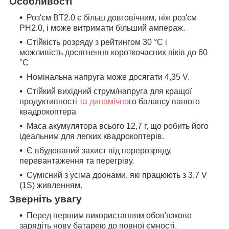
Особливості
Роз'єм BT2.0 є більш довговічним, ніж роз'єм
PH2.0, і може витримати більший ампераж.
Стійкість розряду з рейтингом 30 °C і
можливість досягнення короткочасних піків до 60
°C
Номінальна напруга може досягати 4,35 V.
Стійкий вихідний струм/напруга для кращої
продуктивності
та динамічно
го балансу вашого
квадрокоптера
Маса акумулятора всього 12,7 г, що робить його
ідеальним для легких квадрокоптерів.
Є вбудований захист від перерозряду,
перевантаження та перегріву.
Сумісний з усіма дронами, які працюють з 3,7 V
(1S) живленням.
Зверніть увагу
Перед першим використанням обов'язково
зарядіть нову батарею до повної ємності.