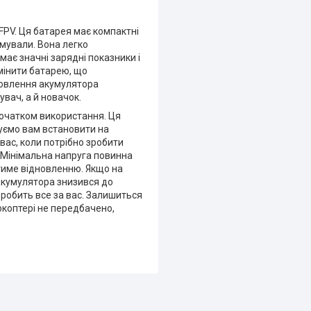
FPV. Ця батарея має компактні
рямували. Вона легко
має значні зарядні показники і
мінити батарею, що
ановлення акумулятора
вач, а й новачок.
початком використання. Ця
уємо вам встановити на
вас, коли потрібно зробити
. Мінімальна напруга повинна
тиме відновленню. Якщо на
акумулятора знизився до
робить все за вас. Залишиться
окоптері не передбачено,