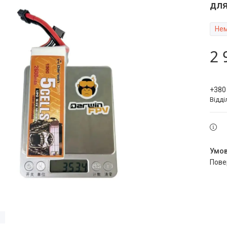
для
Нем
2 
+380
Відді
пов