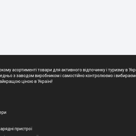
кому асортименті товари для активного відпочинку і туризму в Укр
редньо з заводом виробником і самостійно контролюємо і вибираємо 
айкращою ціною в Україні!
ери
зарядні пристрої