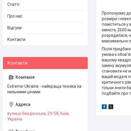
Статті
Пропонуємо до 
Про нас
розміри і неве
поміститься у 
Відгуки
ємність 2600 м
розрядилася, н
Контакти
максимально пр
Після придбан
умова є обов'
вашому квадрок
заміну акумуля
становити не 
вашій моделі 
критичного рі
Extreme-Ukraine - найкраща техніка за
тільки зняти б
низькими цінами
подбайте про т
вулиця Введенська, 29/58, Київ,
Україна