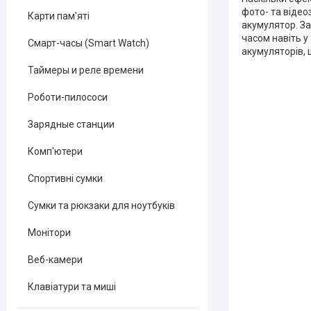
фото- та віде
Карти пам'яті
акумулятор. За
часом навіть у
Смарт-часы (Smart Watch)
акумуляторів, 
Таймеры и реле времени
Роботи-пилососи
Зарядные станции
Комп'ютери
Спортивні сумки
Сумки та рюкзаки для ноутбуків
Монітори
Веб-камери
Клавіатури та миші