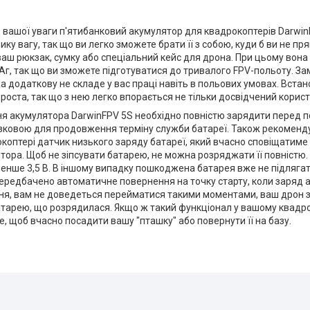
вашої уваги п'ятибанковий акумулятор для квадрокоптерів Darwin
лику вагу, так що ви легко зможете брати її з собою, куди б ви не п
ваш рюкзак, сумку або спеціальний кейс для дрона. При цьому вона 
Аг, так що ви зможете підготуватися до тривалого FPV-польоту. За
а додаткову не складе у вас праці навіть в польових умовах. Вст
оста, так що з нею легко впорається не тільки досвідчений користу
ня акумулятора DarwinFPV 5S необхідно повністю зарядити перед 
язковою для продовження терміну служби батареї. Також рекоменд
оптері датчик низького заряду батареї, який вчасно сповіщатиме 
тора. Щоб не зіпсувати батарею, не можна розряджати її повністю
менше 3,5 В. В іншому випадку пошкоджена батарея вже не підляга
передбачено автоматичне повернення на точку старту, коли заряд 
вня, вам не доведеться перейматися такими моментами, ваш дрон з
атарею, що розрядилася. Якщо ж такий функціонал у вашому квадр
е, щоб вчасно посадити вашу "пташку" або повернути її на базу.