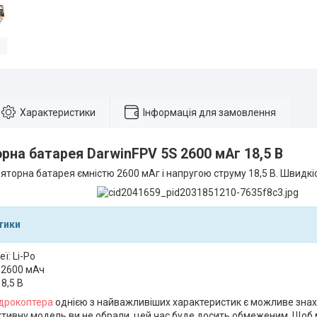
Характеристики
Інформація для замовлення
рна батарея DarwinFPV 5S 2600 мАг 18,5 В
яторна батарея ємністю 2600 мАг і напругою струму 18,5 В. Швидкіс
тики
ї: Li-Po
: 2600 мАч
8,5 В
дрокоптера
однією з найважливіших характеристик є можливе знах
ктивну модель ви не обрали, цей час буде досить обмеженим. Що