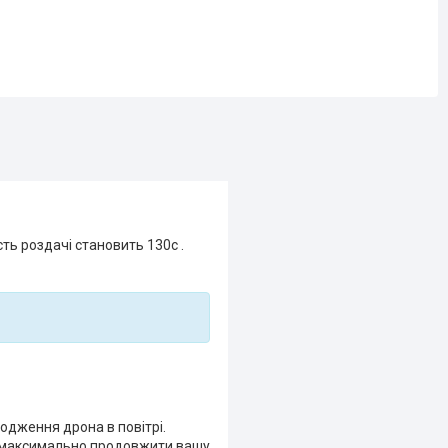
ть роздачі становить 130с .
одження дрона в повітрі.
б максимально продовжити вашу