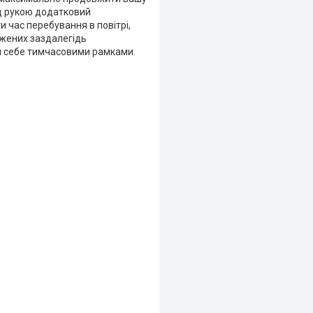
ід рукою додатковий
 час перебування в повітрі,
яджених заздалегідь
ти себе тимчасовими рамками.