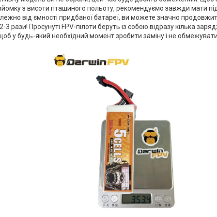
озйомку з висоти пташиного польоту, рекомендуємо завжди мати п
лежно від ємності придбаної батареї, ви можете значно продовжити
 2-3 рази! Просунуті FPV-пілоти беруть із собою відразу кілька зар
щоб у будь-який необхідний момент зробити заміну і не обмежува