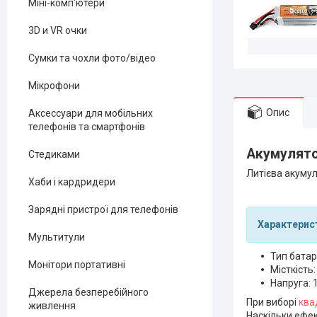
Міні-комп'ютери
3D и VR очки
Сумки та чохли фото/відео
Мікрофони
Опис
Аксессуари для мобільних
телефонів та смартфонів
Акумулято
Стедиками
Л
итієва акумул
Хаби і кардридери
Зарядні пристрої для телефонів
Характерис
Мультитули
Тип батаре
Монітори портативні
Місткість
Напруга: 1
Джерела безперебійного
При виборі
ква
живлення
Наскільки ефе