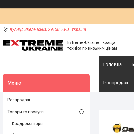
вулиця Введенська, 29/58, Київ, Україна
Extreme-Ukraine - краща
техніка по низьким цінам
Головна
Т
Розпродаж
Розпродаж
Товари та послуги
Квадрокоптери