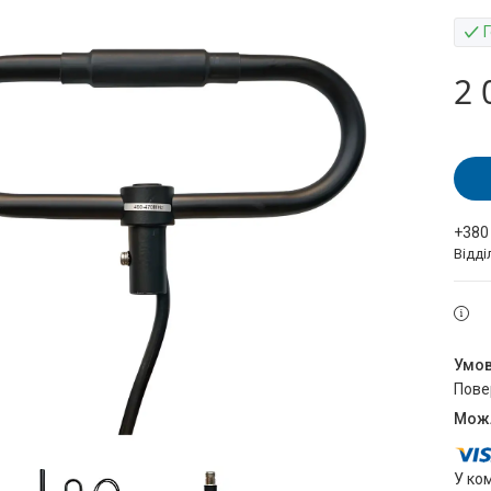
2 
+380
Відді
пов
У ко