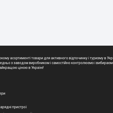
кому асортименті товари для активного відпочинку і туризму в Укр
редньо з заводом виробником і самостійно контролюємо і вибираємо 
айкращою ціною в Україні!
ери
зарядні пристрої