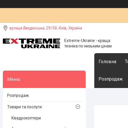
вулиця Введенська, 29/58, Київ, Україна
Extreme-Ukraine - краща
техніка по низьким цінам
Головна
Т
Розпродаж
Розпродаж
Товари та послуги
Квадрокоптери