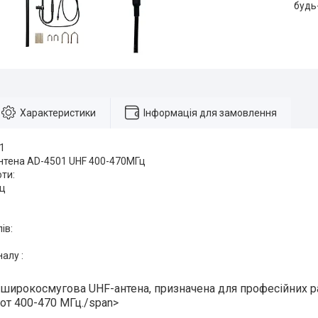
будь
Характеристики
Інформація для замовлення
1
нтена AD-4501 UHF 400-470МГц
ти:
Гц
ів:
алу :
 широкосмугова UHF-антена, призначена для професійних р
тот 400-470 МГц./span>