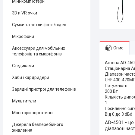
Міні-комп'ютери
3D и VR очки
Сумки та чохли фото/відео
Мікрофони
Опис
Аксессуари для мобільних
телефонів та смартфонів
Антена AD-450
Стедиками
Стаціонарна А
Діапазон часто
Хаби і кардридери
UHF 400-470М
Потужність:
Зарядні пристрої для телефонів
200 Вт
Кількість дипол
Мультитули
1
Посилення сигн
Монітори портативні
Від 0 до 3 dBd
AD-4501 - це
Джерела безперебійного
діапазон час
живлення