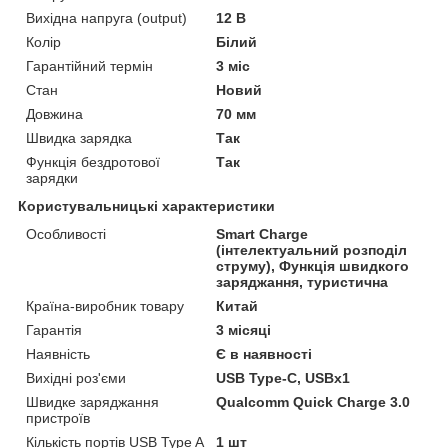
Вихідна напруга (output)
12 В
Колір
Білий
Гарантійний термін
3 міс
Стан
Новий
Довжина
70 мм
Швидка зарядка
Так
Функція бездротової
Так
зарядки
Користувальницькі характеристики
Особливості
Smart Charge
(інтелектуальний розподіл
струму), Функція швидкого
заряджання, туристична
Країна-виробник товару
Китай
Гарантія
3 місяці
Наявність
Є в наявності
Вихідні роз'єми
USB Type-C, USBx1
Швидке заряджання
Qualcomm Quick Charge 3.0
пристроїв
Кількість портів USB Type A
1 шт