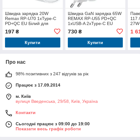
Швидка зарядка 20W
Швидка GaN зарядка 65W
Пав
Remax RP-U70 1xType-C
REMAX RP-U55 PD+QC
117 
PD+QC EU Білий для
1xUSB-A 2xType-C EU
27W
Iphone та Android
Білий
USB-
197
730
1 6
₴
₴
Чор
Купити
Купити
Про нас
98% позитивних з 247 відгуків за рік
Працює з 17.09.2014
м. Київ
вулиця Введенська, 29/58, Київ, Україна
Контакти
Сьогодні працює з 09:00 до 19:00
Показати весь графік роботи