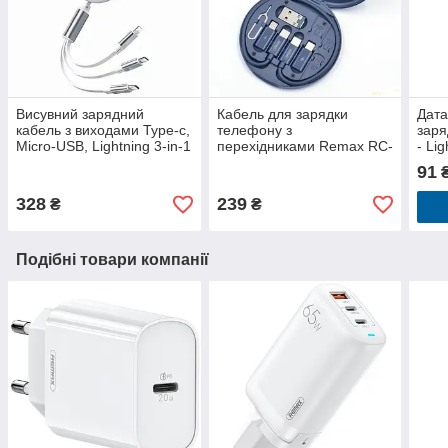
Висувний зарядний
Кабель для зарядки
Дата
кабель з виходами Type-c,
телефону з
заря
Micro-USB, Lightning 3-in-1
перехідниками Remax RC-
- Li
Remax RC-C029 66W, 1,2
190 Blue комплект для
Jany
91
м, Бі
зарядки гаджетів у кейсі
328
239
₴
₴
Подібні товари компанії