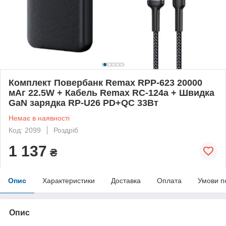
Комплект Повербанк Remax RPP-623 20000
мАг 22.5W + Кабель Remax RC-124a + Швидка
GaN зарядка RP-U26 PD+QC 33Вт
Немає в наявності
Код: 2099
Роздріб
1 137
₴
Опис
Характеристики
Доставка
Оплата
Умови п
Опис