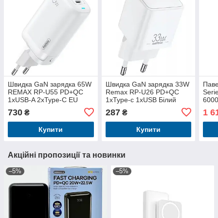
Швидка GaN зарядка 65W
Швидка GaN зарядка 33W
Паве
REMAX RP-U55 PD+QC
Remax RP-U26 PD+QC
Seri
1xUSB-A 2xType-C EU
1xType-c 1xUSB Білий
6000
Білий
USB-
730
287
1 6
₴
₴
PD+Q
кабе
Купити
Купити
Акційні пропозиції та новинки
–5%
–5%