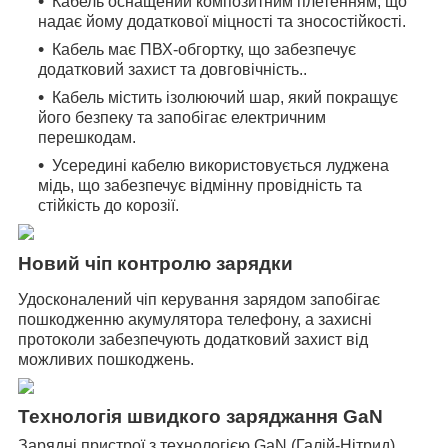
Кабель оснащений композитним плетенням, що
надає йому додаткової міцності та зносостійкості.
Кабель має ПВХ-обгортку, що забезпечує
додатковий захист та довговічність..
Кабель містить ізолюючий шар, який покращує
його безпеку та запобігає електричним
перешкодам.
Усередині кабелю використовується луджена
мідь, що забезпечує відмінну провідність та
стійкість до корозії.
Новий чіп контролю зарядки
Удосконалений чіп керування зарядом запобігає
пошкодженню акумулятора телефону, а захисні
протоколи забезпечують додатковий захист від
можливих пошкоджень.
Технологія швидкого заряджання GaN
Зарядні пристрої з технологією GaN (Галій-Нітрид)