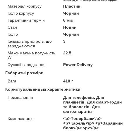
Матеріал корпусу
Пластик
Колір корпусу
Чорний
Гарантійний термін
6 міс
Стан
Новий
Колір
Чорний
Кількість пристроїв, що
3
заряджаються
Максимальна потужність
22.5
W
Функції заряджання
Power Delivery
Габаритні розміри
Вага
410 г
Користувальницькі характеристики
Призначення
Для телефонів, Для
планшетів, Для смарт-годин
та браслетів, Для
фотоапаратів
Комплектація
<p>Повербанк</p>
<p>Кабель</p> <p>Зарядний
блок</p> <p></p>