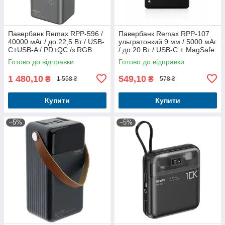
Павербанк Remax RPP-596 /
Павербанк Remax RPP-107
40000 мАг / до 22,5 Вт / USB-
ультратонкий 9 мм / 5000 мАг
C+USB-A / PD+QC /з RGB
/ до 20 Вт / USB-C + MagSafe
ліхтариком / Сірий
/ PD+QC / Чорний
Готово до відправки
Готово до відправки
1 480,10
549,10
₴
₴
1 558 ₴
578 ₴
Купити
Купити
–5%
–5%