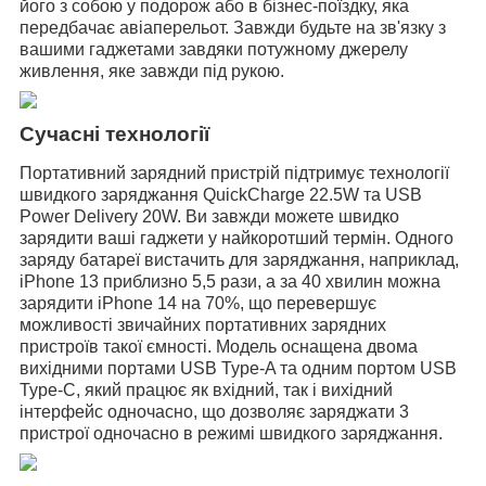
його з собою у подорож або в бізнес-поїздку, яка
передбачає авіаперельот. Завжди будьте на зв'язку з
вашими гаджетами завдяки потужному джерелу
живлення, яке завжди під рукою.
Сучасні технології
Портативний зарядний пристрій підтримує технології
швидкого заряджання QuickCharge 22.5W та USB
Power Delivery 20W. Ви завжди можете швидко
зарядити ваші гаджети у найкоротший термін. Одного
заряду батареї вистачить для заряджання, наприклад,
iPhone 13 приблизно 5,5 рази, а за 40 хвилин можна
зарядити iPhone 14 на 70%, що перевершує
можливості звичайних портативних зарядних
пристроїв такої ємності. Модель оснащена двома
вихідними портами USB Type-A та одним портом USB
Type-C,
який працює
як вхідний, так і вихідний
інтерфейс одночасно, що дозволяє заряджати 3
пристрої одночасно в режимі швидкого заряджання.