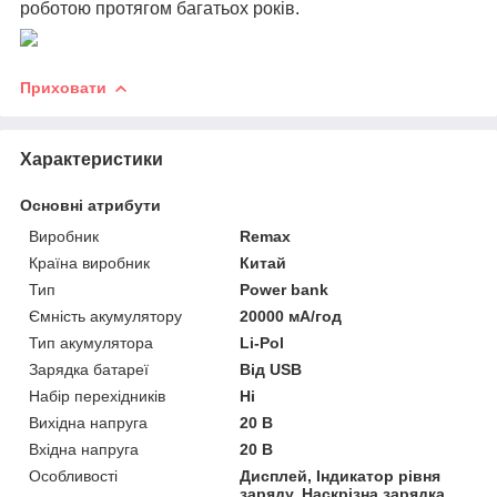
роботою протягом багатьох років.
Приховати
Характеристики
Основні атрибути
Виробник
Remax
Країна виробник
Китай
Тип
Power bank
Ємність акумулятору
20000 мА/год
Тип акумулятора
Li-Pol
Зарядка батареї
Від USB
Набір перехідників
Ні
Вихідна напруга
20 В
Вхідна напруга
20 В
Особливості
Дисплей, Індикатор рівня
заряду, Наскрізна зарядка