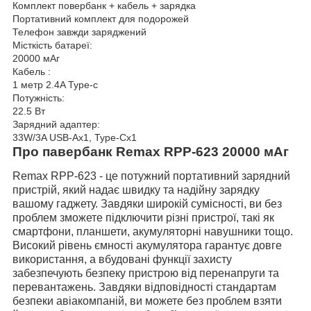
Комплект повербанк + кабель + зарядка
Портативний комплект для подорожей
Телефон завжди заряджений
Місткість батареї:
20000 мАг
Кабель :
1 метр 2.4A Type-c
Потужність:
22.5 Вт
Зарядний адаптер:
33W/3A USB-Ax1, Type-Cx1
Про павербанк Remax RPP-623 20000 мАг
Remax RPP-623
- це потужний портативний зарядний
пристрій, який надає швидку та надійну зарядку
вашому гаджету. Завдяки широкій сумісності, ви без
проблем зможете підключити різні пристрої, такі як
смартфони, планшети, акумуляторні навушники тощо.
Високий рівень ємності акумулятора гарантує довге
використання, а вбудовані функції захисту
забезпечують безпеку пристрою від перенапруги та
перевантажень. Завдяки відповідності стандартам
безпеки авіакомпаній, ви можете без проблем взяти