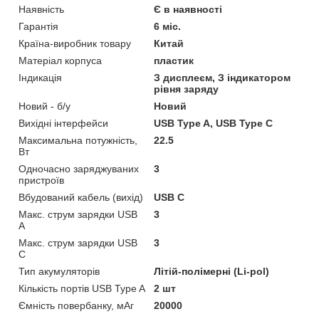
Наявність
Є в наявності
Гарантія
6 міс.
Країна-виробник товару
Китай
Матеріал корпуса
пластик
Індикація
З дисплеєм, З індикатором
рівня заряду
Новий - б/у
Новий
Вихідні інтерфейси
USB Type A, USB Type C
Максимальна потужність,
22.5
Вт
Одночасно заряджуваних
3
пристроїв
Вбудований кабель (вихід)
USB C
Макс. струм зарядки USB
3
A
Макс. струм зарядки USB
3
C
Тип акумуляторів
Літій-полімерні (Li-pol)
Кількість портів USB Type A
2 шт
Ємність повербанку, мАг
20000