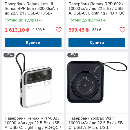
Павербанк Remax Lesu II
Павербанк Remax RPP-602 /
Series RPP-565 / 60000мАг /
10000 мАг / до 22.5 Вт / USB-
до 22,5 Вт / USB-C+USB-
A, USB-C, Lightning / PD + QC
A+Lightning / PD+QC / із
/ З кабелем / Чорний
Готово до відправки
Готово до відправки
вбудованими кабелями /
Сірий
1 613,10
599,45
₴
₴
1 698 ₴
631 ₴
Купити
Купити
–5%
–5%
Павербанк Remax RPP-602 /
Павербанк Yoobao W1 /
10000 мАч / до 22.5 Вт / USB-
10000 мАг / до 22.5 Вт / USB-
A, USB-C, Lightning / PD+QC /
C, USB-A, Micro-USB,