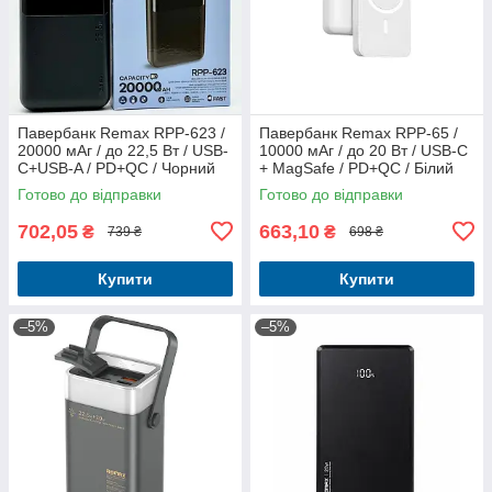
Павербанк Remax RPP-623 /
Павербанк Remax RPP-65 /
20000 мАг / до 22,5 Вт / USB-
10000 мАг / до 20 Вт / USB-C
C+USB-A / PD+QC / Чорний
+ MagSafe / PD+QC / Білий
Готово до відправки
Готово до відправки
702,05
663,10
₴
₴
739 ₴
698 ₴
Купити
Купити
–5%
–5%