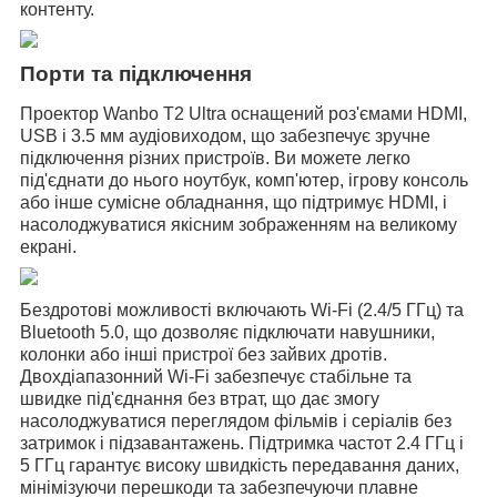
контенту.
Порти та підключення
Проектор Wanbo T2 Ultra оснащений роз'ємами HDMI,
USB і 3.5 мм аудіовиходом, що забезпечує зручне
підключення різних пристроїв. Ви можете легко
під'єднати до нього ноутбук, комп'ютер, ігрову консоль
або інше сумісне обладнання, що підтримує HDMI, і
насолоджуватися якісним зображенням на великому
екрані.
Бездротові можливості включають Wi-Fi (2.4/5 ГГц) та
Bluetooth 5.0, що дозволяє підключати навушники,
колонки або інші пристрої без зайвих дротів.
Двохдіапазонний Wi-Fi забезпечує стабільне та
швидке під'єднання без втрат, що дає змогу
насолоджуватися переглядом фільмів і серіалів без
затримок і підзавантажень. Підтримка частот 2.4 ГГц і
5 ГГц гарантує високу швидкість передавання даних,
мінімізуючи перешкоди та забезпечуючи плавне