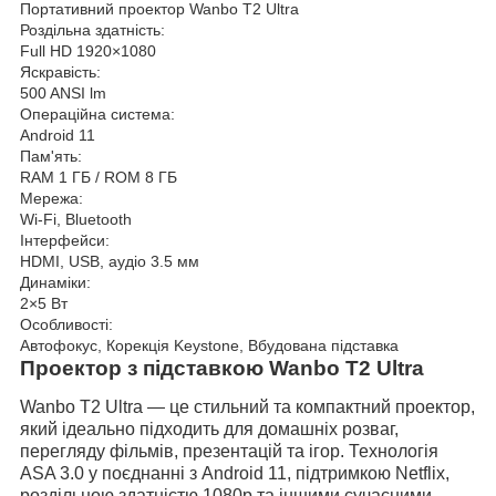
Портативний проектор Wanbo T2 Ultra
Роздільна здатність:
Full HD 1920×1080
Яскравість:
500 ANSI lm
Операційна система:
Android 11
Пам'ять:
RAM 1 ГБ / ROM 8 ГБ
Мережа:
Wi-Fi, Bluetooth
Інтерфейси:
HDMI, USB, аудіо 3.5 мм
Динаміки:
2×5 Вт
Особливості:
Автофокус, Корекція Keystone, Вбудована підставка
Проектор з підставкою Wanbo T2 Ultra
Wanbo T2 Ultra
— це стильний та компактний проектор,
який
ідеально підходить для домашніх розваг,
перегляду фільмів, презентацій та ігор.
Технологія
ASA 3.0 у поєднанні з Android 11, підтримкою Netflix,
роздільною здатністю 1080p та іншими сучасними