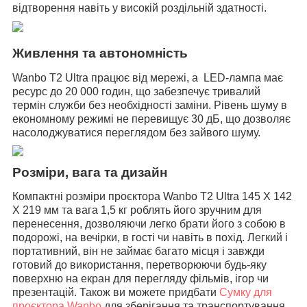
відтворення навіть у високій роздільній здатності.
Живлення та автономність
Wanbo T2 Ultra
працює від мережі, а LED-лампа має
ресурс до 20 000 годин, що забезпечує тривалий
термін служби без необхідності заміни. Рівень шуму в
економному режимі не перевищує 30 дБ, що дозволяє
насолоджуватися переглядом без зайвого шуму.
Розміри, вага та дизайн
Компактні розміри проєктора Wanbo T2 Ultra
145 Х 142
Х 219 мм
та вага 1,5 кг роблять його зручним для
перенесення, дозволяючи легко брати його з собою в
подорожі, на вечірки, в гості чи навіть в похід. Легкий і
портативний, він не займає багато місця і завжди
готовий до використання, перетворюючи будь-яку
поверхню на екран для перегляду фільмів, ігор чи
презентацій. Також ви можете придбати
Сумку для
проєктора Wanbo
для зберігання та транспортування