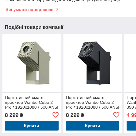
Всі умови повернення
Подібні товари компанії
Портативний смарт-
Портативний смарт-
Порт
проектор Wanbo Cube 2
проектор Wanbo Cube 2
Wanb
Pro / 1920x1080 / 500 ANSI
Pro / 1920x1080 / 500 ANSI
350 
lm / Android TV 11.0 / Wi-Fi
lm / Android TV 11.0 / Wi-Fi
Wi-F
8 299
8 299
4 9
₴
₴
/ Bluetooth / Зелений
/ Bluetooth / Темно-синій
Купити
Купити