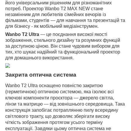
його універсальним рішенням для різноманітних
потреб.
Проектор
Wanbo T2 MAX NEW
стане
незамінним для любителів сімейних вечорів із
фільмами, студентів — для навчання та презентацій та
для бізнесу - як мобільний медіаінструмен.
Wanbo T2 Ultra
— це поєднання високої якості
зображення, стильного дизайну та розумних функцій
за доступною ціною. Він стане чудовим вибором для
тих, хто шукає надійний та функціональний проектор
для домашнього використання.
Закрита оптична система
Wanbo T2 Ultra оснащено повністю закритою
(герметичною) оптичною системою, яка ізолює всі
ключові компоненти проєктора — джерело світла,
лінзи та матрицю — від зовнішнього середовища. Така
конструкція запобігає потраплянню пилу всередину
світлового тракту, що дозволяє зберігати високу
чіткість зображення протягом усього терміну
експлуатації. Завдяки цьому оптична система не