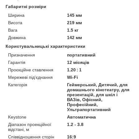
Габаритні розміри
Ширина
145 мм
Висота
219 мм
Вага
1.5 кг
Довжина
142 мм
Користувальницькі характеристики
Призначення
портативний
Гарантія
12 місяців
Проєкційне ставлення
1.20 : 1
Мережеві під'єднання
Wi-Fi
Категорія
Геймерський, Дитячий, для
домашнього кінотеатру, для
презентацій, для шкіл і
ВАЗів, Офісний,
Професійний,
Ультрапортативний
Keystone
Автоматична
Діапазон проекційної
1.2 - 3.8
відстані, м
Співвідношення сторін
16:9