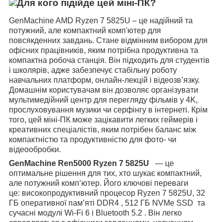
Для кого підійде цей міні-ПК?
GenMachine AMD Ryzen 7 5825U – це надійний та
потужний, але компактний комп'ютер для
повсякденних завдань. Cтане відмінним вибором для
офісних працівників, яким потрібна продуктивна та
компактна робоча станція. Він підходить для студентів
і школярів, адже забезпечує стабільну роботу
навчальних платформ, онлайн-лекцій і відеозв’язку.
Домашнім користувачам він дозволяє організувати
мультимедійний центр для перегляду фільмів у 4K,
прослуховування музики чи серфінгу в інтернеті. Крім
того, цей міні-ПК може зацікавити легких геймерів і
креативних спеціалістів, яким потрібен баланс між
компактністю та продуктивністю для фото- чи
відеообробки.
GenMachine Ren5000
Ryzen 7 5825U
—
це
оптимальне рішення для тих, хто шукає компактний,
але потужний комп’ютер. Його ключові переваги
це: високопродуктивний процесор Ryzen 7 5825U, 32
ГБ оперативної пам’яті DDR4 , 512 ГБ NVMe SSD та
сучасні модулі Wi-Fi 6 і Bluetooth 5.2 . Він легко