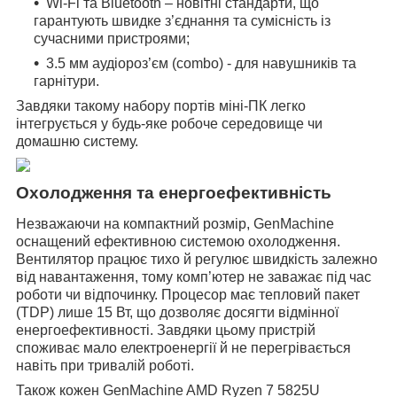
Wi-Fi та Bluetooth – новітні стандарти, що
гарантують швидке з’єднання та сумісність із
сучасними пристроями;
3.5 мм аудіороз’єм (combo) - для навушників та
гарнітури.
Завдяки такому набору портів міні-ПК легко
інтегрується у будь-яке робоче середовище чи
домашню систему.
Охолодження та енергоефективність
Незважаючи на компактний розмір, GenMachine
оснащений ефективною системою охолодження.
Вентилятор працює тихо й регулює швидкість залежно
від навантаження, тому комп’ютер не заважає під час
роботи чи відпочинку. Процесор має тепловий пакет
(TDP) лише 15 Вт, що дозволяє досягти відмінної
енергоефективності. Завдяки цьому пристрій
споживає мало електроенергії й не перегрівається
навіть при тривалій роботі.
Також кожен GenMachine AMD Ryzen 7 5825U