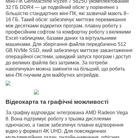
Міні-ПК GenMachine Ryzen 7 5825U укомплектований
32 ГБ DDR4 — це подвійний обсяг у порівнянні з
більшістю стандартних міні-ПК, які зазвичай мають 8–
16 ГБ. Такий обсяг забезпечує миттєве перемикання
між десятками відкритих програм, плавну роботу з
професійним софтом та комфортну роботу з великими
Excel-таблицями, базами даних та віртуальними
машинами. Для зберігання файлів передбачено 512
GB NVMe SSD, який забезпечує миттєве завантаження
операційної системи, швидкий запуск програм і доступ
до великих файлів без затримок. За потреби
накопичувач можна замінити на більший, що робить
міні-ПК гнучким для майбутніх апгрейдів.
Відеокарта та графічні можливості
За графіку відповідає інтегрована AMD Radeon Vega
8. Вона підтримує роботу з трьома дисплеями
одночасно, а також забезпечує плавне відтворення
відео у форматі 4K UHD. Для повсякденних
мультимедійних задач, онлайн-навчання, офісних