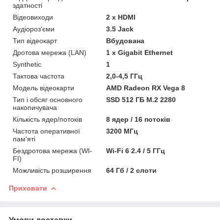
здатності
Відеовиходи
2 x HDMI
Аудіороз'єми
3.5 Jack
Тип відеокарт
Вбудована
Дротова мережа (LAN)
1 x Gigabit Ethernet
Synthetic
1
Тактова частота
2,0-4,5 ГГц
Модель відеокарти
AMD Radeon RX Vega 8
Тип і обсяг основного
SSD 512 ГБ M.2 2280
накопичувача
Кількість ядер/потоків
8 ядер / 16 потоків
Частота оперативної
3200 МГц
пам'яті
Бездротова мережа (WI-
Wi-Fi 6 2.4 / 5 ГГц
FI)
Можливість розширення
64 Гб / 2 слоти
Приховати