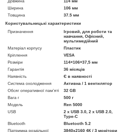
Довжина
114 мм
Ширина
106 мм
Товщина
37.5 мм
Користувальницькі характеристики
Призначення
Ігровий, для роботи та
навчання, Офісний,
мультимедійний
Матеріал корпусу
Пластик
Кріплення
VESA
Розміри
114×106×37,5 мм
Гарантія
36 місяців
Наявність
Є в наявності
Система охолодження
Активна / 1 вентилятор
Обсяг оперативної пам'яті
32 GB
Вага г
500 г
Мoдель
Ren 5000
USB
2 x USB 3.0, 2 x USB 2.0,
Type-C
Bluetooth
Bluetooth 5.2
Підтримка роздільної
3840х2160 4К / 3 монітори