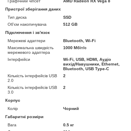
Графічний чіпсет
AMD Radeon RX Vega 8
Пристрої зберігання даних
Тип диска
SSD
Об'єм накопичувача
512 GB
Підключення і зв'язок
Мережеві адаптери
Bluetooth, Wi-Fi
Максимальна швидкість
1000 Мбіт/с
мережевого адаптера
Інтерфейси
Wi-Fi, USB, HDMI, Аудіо
вихід/Навушники, Ethernet,
Bluetooth, USB Type-C
Кількість інтерфейсів USB
2
2.0
Кількість інтерфейсів USB
2
3.0
Корпус
Колір
Чорний
Габаритні розміри
Вага
0.5 кг