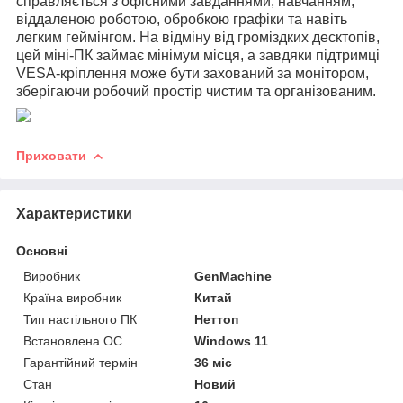
справляється з офісними завданнями, навчанням,
віддаленою роботою, обробкою графіки та навіть
легким геймінгом. На відміну від громіздких десктопів,
цей міні-ПК займає мінімум місця, а завдяки підтримці
VESA-кріплення може бути захований за монітором,
зберігаючи робочий простір чистим та організованим.
Приховати
Характеристики
Основні
Виробник
GenMachine
Країна виробник
Китай
Тип настільного ПК
Неттоп
Встановлена ОС
Windows 11
Гарантійний термін
36 міс
Стан
Новий