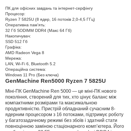
ПК для офісних завдань та інтернет-серфінгу
Процесор:
Ryzen 7 5825U (8 ядер, 16 потоків 2,0-4,5 ГГц)
Оперативна пам'ять:
32 Гб SODIMM DDR4 (Макс 64 Гб)
Накопичувач:
SSD 512 Гб
Графіка:
AMD Radeon Vega 8
Мережа:
LAN, Wi-Fi 6, Bluetooth 5.2
Операційна система:
Windows 11 Pro (Без ключа)
GenMachine
Ren5000
Ryzen 7 5825U
Міні-ПК GenMachine Ren 5000 —
це міні-ПК нового
покоління, створений для тих, хто цінує баланс між
компактними розмірами та максимальною
продуктивністю. Пристрій обладнаний сучасним 8-
ядерним процесором з 16 потоками, підтримує роботу
у багатозадачному режимі без збоїв і здатний стати
повноцінною заміною стаціонарного комп’ютера. Його