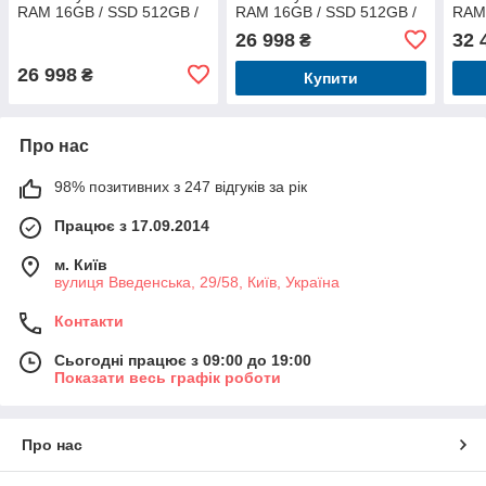
RAM 16GB / SSD 512GB /
RAM 16GB / SSD 512GB /
RAM 
LAN / Wi-Fi / Bluetooth /
LAN / Wi-Fi / Bluetooth /
LAN /
26 998
32 
₴
Windows 11 Pro (Без
Windows 11 Pro (Без
Wind
ключа) / Cірий
ключа) /
ключ
26 998
₴
Купити
Про нас
98% позитивних з 247 відгуків за рік
Працює з 17.09.2014
м. Київ
вулиця Введенська, 29/58, Київ, Україна
Контакти
Сьогодні працює з 09:00 до 19:00
Показати весь графік роботи
Про нас