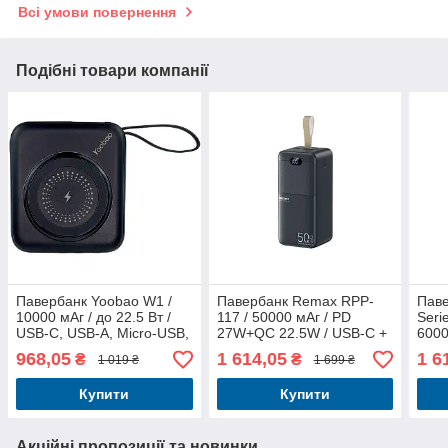
Всі умови повернення
Подібні товари компанії
Павербанк Yoobao W1 /
Павербанк Remax RPP-
Паве
10000 мАг / до 22.5 Вт /
117 / 50000 мАг / PD
Seri
USB-C, USB-A, Micro-USB,
27W+QC 22.5W / USB-C +
6000
MagSafe, Lightning / PD +
USB-A + Micro-USB /
USB-
968,05
1 614,05
1 6
₴
₴
1 019 ₴
1 699 ₴
QC / З кабелем / Темно-
Чорний
PD+Q
синій
кабе
Купити
Купити
Акційні пропозиції та новинки