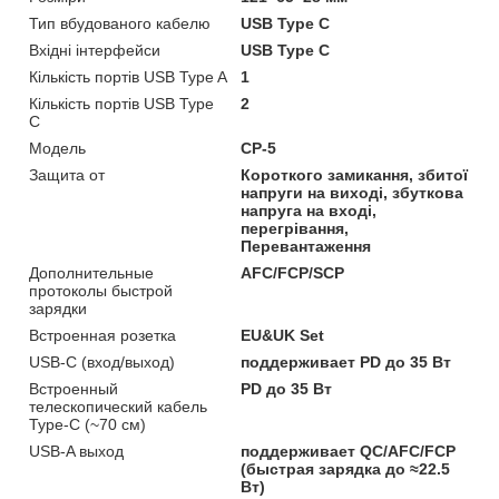
Тип вбудованого кабелю
USB Type C
Вхідні інтерфейси
USB Type C
Кількість портів USB Type A
1
Кількість портів USB Type
2
С
Мoдель
CP-5
Защита от
Короткого замикання, збитої
напруги на виході, збуткова
напруга на вході,
перегрівання,
Перевантаження
Дополнительные
AFC/FCP/SCP
протоколы быстрой
зарядки
Встроенная розетка
EU&UK Set
USB-C (вход/выход)
поддерживает PD до 35 Вт
Встроенный
PD до 35 Вт
телескопический кабель
Type-C (~70 см)
USB-A выход
поддерживает QC/AFC/FCP
(быстрая зарядка до ≈22.5
Вт)