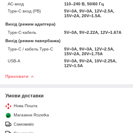
AC-вход
110–240 В, 50/60 Гц
Type-C вход (PB)
5V⎓3A, 9V⎓3A, 12V⎓2.5A,
15V⎓2A, 20V⎓1.5A.
Вихід (режим адаптера)
Type-C-кабель
5V⎓3A, 9V⎓2.22A, 12V⎓1.67A
Вихід (режим павербанка)
Type-C / кабель Type-C
5V⎓3A, 9V⎓3A, 12V⎓2.5A,
15V⎓2A, 20V⎓1.75A
USB-A
5V⎓3A, 9V⎓2A, 10V⎓2.25A,
12V⎓1.5A
Приховати
Умови доставки
Нова Пошта
Магазини Rozetka
Самовивіз