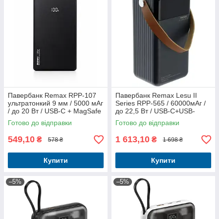
Павербанк Remax RPP-107
Павербанк Remax Lesu II
ультратонкий 9 мм / 5000 мАг
Series RPP-565 / 60000мАг /
/ до 20 Вт / USB-C + MagSafe
до 22,5 Вт / USB-C+USB-
/ PD+QC / Чорний
A+Lightning / PD+QC / із
Готово до відправки
Готово до відправки
вбудованими кабелями /
Сірий
549,10
1 613,10
₴
₴
578 ₴
1 698 ₴
Купити
Купити
–5%
–5%