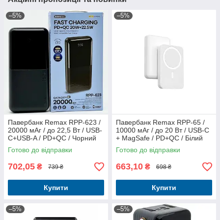
–5%
–5%
Павербанк Remax RPP-623 /
Павербанк Remax RPP-65 /
20000 мАг / до 22,5 Вт / USB-
10000 мАг / до 20 Вт / USB-C
C+USB-A / PD+QC / Чорний
+ MagSafe / PD+QC / Білий
Готово до відправки
Готово до відправки
702,05
663,10
₴
₴
739 ₴
698 ₴
Купити
Купити
–5%
–5%