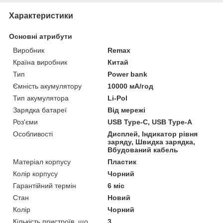
Характеристики
Основні атрибути
Виробник
Remax
Країна виробник
Китай
Тип
Power bank
Ємність акумулятору
10000 мА/год
Тип акумулятора
Li-Pol
Зарядка батареї
Від мережі
Роз'єми
USB Type-C, USB Type-A
Особливості
Дисплей, Індикатор рівня
заряду, Швидка зарядка,
Вбудований кабель
Матеріал корпусу
Пластик
Колір корпусу
Чорний
Гарантійний термін
6 міс
Стан
Новий
Колір
Чорний
Кількість пристроїв, що
3