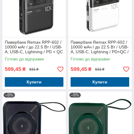
Павербанк Remax RPP-602 /
Павербанк Remax RPP-602 /
10000 мАг / до 22.5 Вт / USB-
10000 мАч / до 22.5 Вт / USB-
A, USB-C, Lightning / PD + QC
A, USB-C, Lightning / PD+QC /
/ З кабелем / Чорний
С кабелем / Білий
Готово до відправки
Готово до відправки
599,45
599,45
₴
₴
631 ₴
631 ₴
Купити
Купити
–5%
–5%