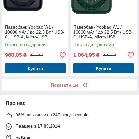
Павербанк Yoobao W1 /
Павербанк Yoobao W1 /
10000 мАг / до 22.5 Вт / USB-
10000 мАг / до 22.5 Вт / USB-
C, USB-A, Micro-USB,
C, USB-A, Micro-USB,
MagSafe, Lightning / PD + QC
MagSafe, Lightning / PD+QC /
Готово до відправки
Готово до відправки
/ З кабелем / Темно-синій
З кабелем / Зелений
968,05
1 064,95
₴
₴
1 019 ₴
1 121 ₴
Купити
Купити
Показати ще
Про нас
98% позитивних з 247 відгуків за рік
Працює з 17.09.2014
м. Київ