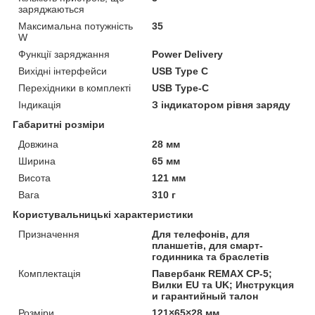
заряджаються
Максимальна потужність
35
W
Функції заряджання
Power Delivery
Вихідні інтерфейси
USB Type C
Перехідники в комплекті
USB Type-C
Індикація
З індикатором рівня заряду
Габаритні розміри
Довжина
28 мм
Ширина
65 мм
Висота
121 мм
Вага
310 г
Користувальницькі характеристики
Призначення
Для телефонів, для
планшетів, для смарт-
годинника та браслетів
Комплектація
Павербанк REMAX CP-5;
Вилки EU та UK; Инструкция
и гарантийный талон
Розміри
121×65×28 мм