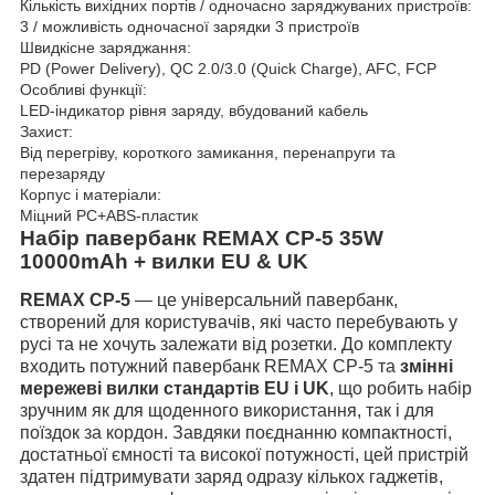
Кількість вихідних портів / одночасно заряджуваних пристроїв:
3 / можливість одночасної зарядки 3 пристроїв
Швидкісне заряджання:
PD (Power Delivery), QC 2.0/3.0 (Quick Charge), AFC, FCP
Особливі функції:
LED-індикатор рівня заряду, вбудований кабель
Захист:
Від перегріву, короткого замикання, перенапруги та
перезаряду
Корпус і матеріали:
Міцний PC+ABS-пластик
Набір павербанк REMAX CP-5 35W
10000mAh + вилки EU & UK
REMAX CP-5
— це універсальний павербанк,
створений для користувачів, які часто перебувають у
русі та не хочуть залежати від розетки.
До комплекту
входить потужний павербанк REMAX CP-5 та
змінні
мережеві вилки стандартів EU і UK
, що робить набір
зручним як для щоденного використання, так і для
поїздок за кордон.
Завдяки поєднанню компактності,
достатньої ємності та високої потужності, цей пристрій
здатен підтримувати заряд одразу кількох гаджетів,