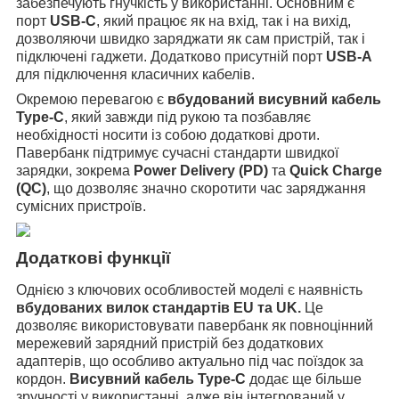
забезпечують гнучкість у використанні. Основним є
порт
USB-C
, який працює як на вхід, так і на вихід,
дозволяючи швидко заряджати як сам пристрій, так і
підключені гаджети. Додатково присутній порт
USB-A
для підключення класичних кабелів.
Окремою перевагою є
вбудований висувний кабель
Type-C
, який завжди під рукою та позбавляє
необхідності носити із собою додаткові дроти.
Павербанк підтримує сучасні стандарти швидкої
зарядки, зокрема
Power Delivery (PD)
та
Quick Charge
(QC)
, що дозволяє значно скоротити час заряджання
сумісних пристроїв.
Додаткові функції
Однією з ключових особливостей моделі є наявність
вбудованих вилок стандартів EU та UK.
Це
дозволяє використовувати павербанк як повноцінний
мережевий зарядний пристрій без додаткових
адаптерів, що особливо актуально під час поїздок за
кордон.
Висувний кабель Type-C
додає ще більше
зручності у використанні, адже він інтегрований у